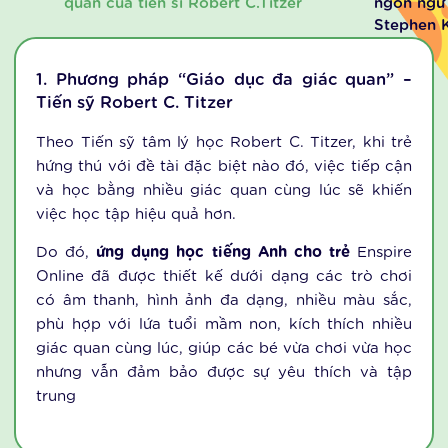
NỀN TẢNG KHOA HỌC
Phương pháp giáo dục đa giác
Lý thuyết
quan của tiến sĩ Robert C.Titzer
ngôn ngữ 
Stephen 
1. Phương pháp “
Giáo dục đa giác quan
” –
Tiến sỹ Robert C. Titzer
Theo Tiến sỹ tâm lý học Robert C. Titzer, khi trẻ
hứng thú với đề tài đặc biệt nào đó, việc tiếp cận
và học bằng nhiều giác quan cùng lúc sẽ khiến