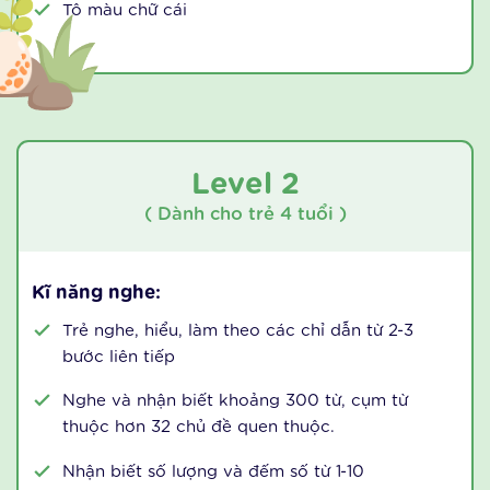
Giao tiếp, phản xạ bằng cử chỉ hành động biểu
lộ hoặc có thể phản xạ bằng lời nói (1-2 từ)
Hát được các bài hát và đọc các bài thơ ngắn
Kĩ năng đọc:
Nhìn tranh, kể lại câu chuyện ngắn với nội dung
đơn giản (gồm 2-3 từ/câu)
Kĩ năng viết:
Tô màu chữ cái
Level 2
( Dành cho trẻ 4 tuổi )