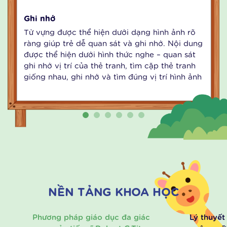
Ghi nhớ
Nghe hiểu
Đọc hiểu
Hội thoại
Phát âm
Đánh vần
Ghi nhớ
N
Từ vựng được thể hiện dưới dạng hình ảnh rõ
Cá
ràng giúp trẻ dễ quan sát và ghi nhớ. Nội dung
và
được thể hiện dưới hình thức nghe – quan sát
v
ghi nhớ vị trí của thẻ tranh, tìm cặp thẻ tranh
nh
giống nhau, ghi nhớ và tìm đúng vị trí hình ảnh