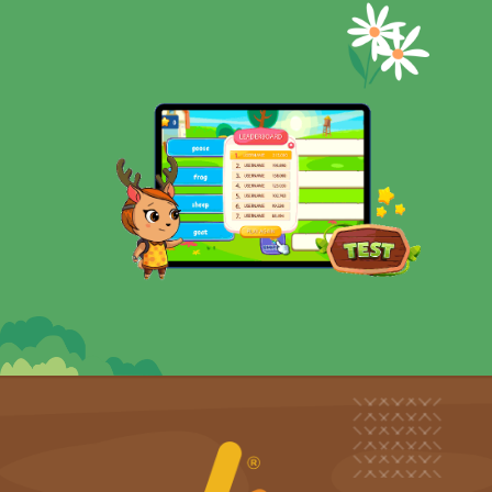
Trường mầm non thực hành hoa hồng
Bé
nhà
mình
rất
thích
luyện
tập
và
chơi
các
trò
chơi
trên
app học tiếng Anh
này. Nội
dung tiếng anh trong ứng dụng này khá
phong phú, giúp con ghi nhớ và ôn luyện lại
các bài học ở trên lớp. Các nhân vật ngộ
nghĩnh trong app được xây dựng phù hợp
cho trẻ mầm non.