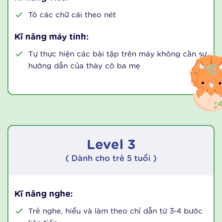
họa
Kĩ năng đọc:
Nhận biết 26 chữ cái và âm chữ cái
Nhận biết các chữ cái đứng đầu của từ
Nhìn tranh, kể lại câu chuyện ngắn với nội dung
đơn giản (gồm 3-4 từ/câu)
Kĩ năng viết:
Tô các chữ cái theo nét
Kĩ năng máy tính:
Tự thực hiện các bài tập trên máy không cần sự
hướng dẫn của thày cô ba mẹ