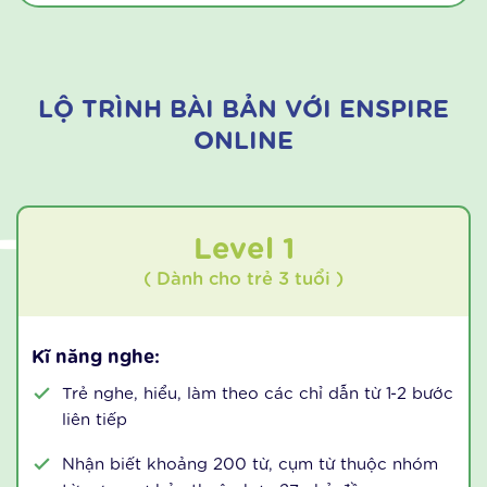
việc học tập hiệu quả hơn.
Do đó,
ứng dụng học tiếng Anh cho trẻ
Enspire
Online đã được thiết kế dưới dạng các trò chơi
có âm thanh, hình ảnh đa dạng, nhiều màu sắc,
phù hợp với lứa tuổi mầm non, kích thích nhiều
giác quan cùng lúc, giúp các bé vừa chơi vừa học
nhưng vẫn đảm bảo được sự yêu thích và tập
trung
LỘ TRÌNH BÀI BẢN VỚI
ENSPIRE
ONLINE