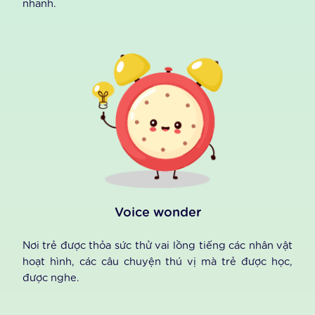
Topics
Bài ôn luyện hàng tuần của học sinh và các bài đánh
giá định kì theo tháng. Sau mỗi chủ đề học hàng
tuần, học sinh có thể vào thực hành ôn tập và củng
cố lại kiến thức đã học trong tuần. Các bài tập được
thiết kế dưới dạng các trò chơi tương tác, hình ảnh
minh họa sinh động, qua đó học sinh sẽ rèn luyện và
phát triển các kĩ năng Nghe hiểu- Phản xạ ngôn ngữ
nhanh.