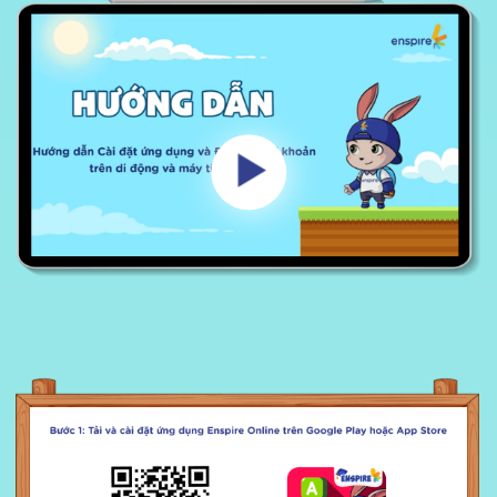
CÀI ĐẶT VÀ ĐĂNG KÝ TÀI KHOẢN