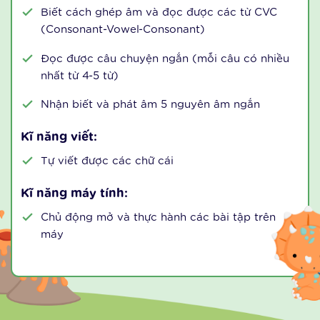
lộ hoặc có thể phản xạ bằng lời nói (3-4
từ/câu)
Tự tin giới thiệu bản thân một cách ngắn gọn
(tên, tuổi, sở thích về ăn uống hay màu sắc,
trang phục đang mặc)
Lựa chọn hình ảnh với chuỗi quy luật có sẵn
Kĩ năng đọc:
Biết cách ghép âm và đọc được các từ CVC
(Consonant-Vowel-Consonant)
Đọc được câu chuyện ngắn (mỗi câu có nhiều
nhất từ 4-5 từ)
Nhận biết và phát âm 5 nguyên âm ngắn
Kĩ năng viết: