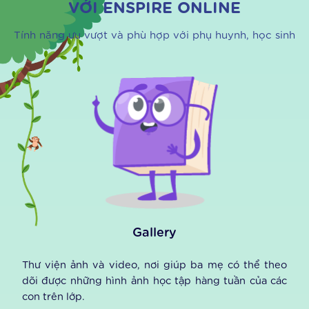
30 bài kiểm tra định kỳ
70 hoạt động trò chơi
giúp tăng phản xạ
VỚI ENSPIRE ONLINE
Tính năng ưu vượt và phù hợp với phụ huynh, học sinh