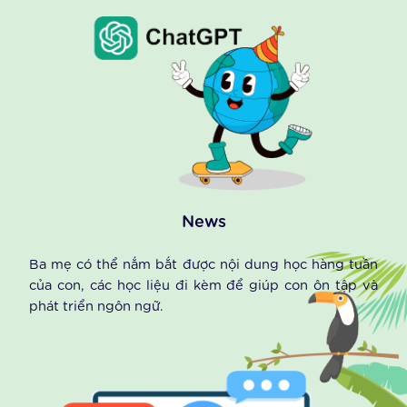
Voice wonder
Nơi trẻ được thỏa sức thử vai lồng tiếng các nhân vật
hoạt hình, các câu chuyện thú vị mà trẻ được học,
được nghe.