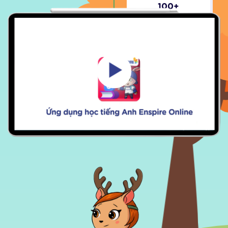
Ngữ pháp
25,000
+
Người sử dụng
50,000
+
Lượt tải về
100
+
Đánh giá 5 sao