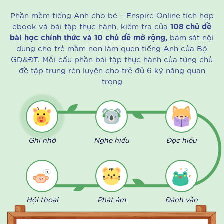
Ba mẹ theo dõi được lộ trình học tập của con qua
tổng hợp các kết quả bài ôn luyện hàng tuần và bài
đánh giá hàng tháng.
RÈN LUYỆN, NÂNG CAO 6 KỸ NĂNG
TIẾNG ANH
Phần mềm tiếng Anh cho bé
– Enspire Online tích hợp
ebook và bài tập thực hành, kiểm tra của
108 chủ đề
bài học chính thức và 10 chủ đề mở rộng,
bám sát nội
dung cho trẻ mầm non làm quen tiếng Anh của Bộ
GD&ĐT. Mỗi cấu phần bài tập thực hành của từng chủ
đề tập trung rèn luyện cho trẻ đủ 6 kỹ năng quan
trọng