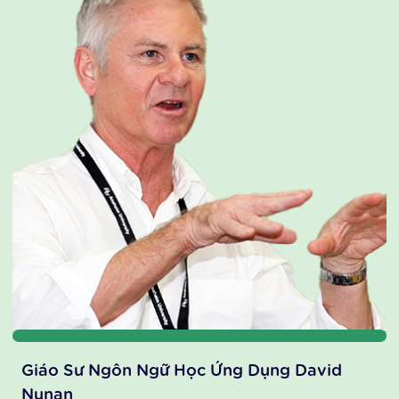
chuyên gia ngôn ngữ và chuyên gia công nghệ hàng
đầu tại Việt Nam và Quốc tế. Với khát vọng truyền cảm
hứng học ngoại ngữ cho hàng triệu trẻ em và thanh
thiếu niên Việt Nam, đội ngũ chuyên gia Enspire không
ngừng nỗ lực kiến tạo và cung cấp cho xã hội các sản
phẩm giáo dục chất lượng cao, made in Vietnam –
mang đẳng cấp quốc tế, giúp nâng cánh trí tuệ Việt
vươn xa