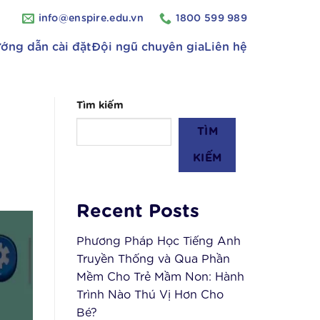
info@enspire.edu.vn
1800 599 989
ớng dẫn cài đặt
Đội ngũ chuyên gia
Liên hệ
Tìm kiếm
TÌM
KIẾM
Recent Posts
Phương Pháp Học Tiếng Anh
Truyền Thống và Qua Phần
Mềm Cho Trẻ Mầm Non: Hành
Trình Nào Thú Vị Hơn Cho
Bé?