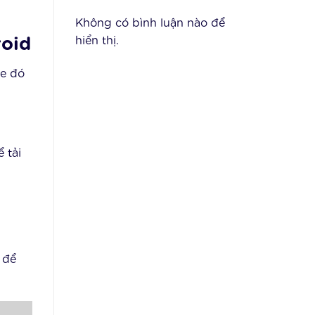
Không có bình luận nào để
hiển thị.
roid
ne đó
 tải
để