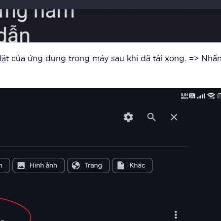
 đặt của ứng dụng trong máy sau khi đã tải xong. => Nhấ