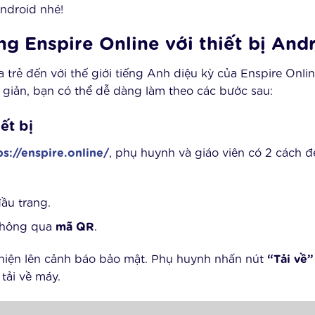
Android nhé!
ng Enspire Online với thiết bị And
 trẻ đến với thế giới tiếng Anh diệu kỳ của Enspire Onli
n giản, bạn có thể dễ dàng làm theo các bước sau:
ết bị
ps://enspire.online/
, phụ huynh và giáo viên có 2 cách để
ầu trang.
 thông qua
mã QR
.
ẽ hiện lên cảnh báo bảo mật. Phụ huynh nhấn nút
“Tải về”
tải về máy.