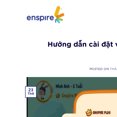
Skip
to
content
Hướng dẫn cài đặt 
POSTED ON
THÁ
23
Th9