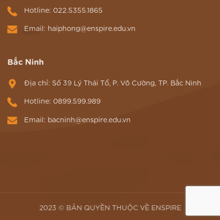
Hotline: 022.5355.1865
Email: haiphong@enspire.edu.vn
Bắc Ninh
Địa chỉ: Số 39 Lý Thái Tổ, P. Võ Cường, TP. Bắc Ninh
Hotline: 0899.599.989
Email: bacninh@enspire.edu.vn
2023 © BẢN QUYỀN THUỘC VỀ ENSPIRE