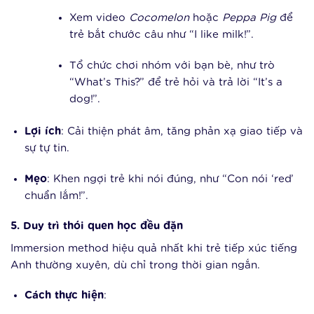
Xem video
Cocomelon
hoặc
Peppa Pig
để
trẻ bắt chước câu như “I like milk!”.
Tổ chức chơi nhóm với bạn bè, như trò
“What’s This?” để trẻ hỏi và trả lời “It’s a
dog!”.
Lợi ích
: Cải thiện phát âm, tăng phản xạ giao tiếp và
sự tự tin.
Mẹo
: Khen ngợi trẻ khi nói đúng, như “Con nói ‘red’
chuẩn lắm!”.
5. Duy trì thói quen học đều đặn
Immersion method hiệu quả nhất khi trẻ tiếp xúc tiếng
Anh thường xuyên, dù chỉ trong thời gian ngắn.
Cách thực hiện
: