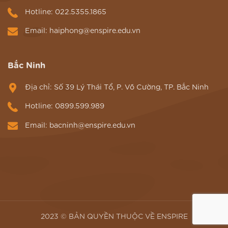
Hotline: 022.5355.1865
Email: haiphong@enspire.edu.vn
Bắc Ninh
Địa chỉ: Số 39 Lý Thái Tổ, P. Võ Cường, TP. Bắc Ninh
Hotline: 0899.599.989
Email: bacninh@enspire.edu.vn
2023 © BẢN QUYỀN THUỘC VỀ ENSPIRE