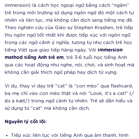
immersion) là cách học ngoại ngữ bằng cách “ngâm”
trẻ trong môi trường sử dụng ngôn ngữ đó một cách tự
nhiên và liên tục, mà không cần dịch sang tiếng mẹ đẻ.
Theo nghiên cứu của Giáo sư Stephen Krashen, trẻ tiếp
thu ngôn ngữ tốt nhất khi được tiếp xúc với ngôn ngữ
trong các ngữ cảnh ý nghĩa, tương tự như cách trẻ học
tiếng Việt qua giao tiếp hàng ngày. Với
immersion
method tiếng Anh trẻ em
, trẻ 3-6 tuổi học tiếng Anh
qua các hoạt động như nghe, nói, chơi, và sinh hoạt mà
không cần giải thích ngữ pháp hay dịch từ vựng.
Ví dụ, thay vì dạy trẻ “cat” là “con mèo” qua flashcard,
ba mẹ chỉ vào con mèo thật và nói “Look, it’s a cat!” (/
ɪts ə kæt/) trong ngữ cảnh tự nhiên. Trẻ sẽ dần hiểu và
sử dụng từ “cat” mà không cần dịch.
Nguyên lý cốt lõi
:
Tiếp xúc liên tục với tiếng Anh qua âm thanh, hình