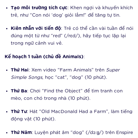
Tạo môi trường tích cực
: Khen ngợi và khuyến khích
trẻ, như “Con nói ‘dog’ giỏi lắm!” để tăng tự tin.
Kiên nhẫn với tiến độ
: Trẻ có thể cần vài tuần để nói
đúng một từ như “red” (/rɛd/), hãy tiếp tục lặp lại
trong ngữ cảnh vui vẻ.
Kế hoạch 1 tuần (chủ đề Animals)
:
Thứ Hai
: Xem video “Farm Animals” trên
Super
Simple Songs
, học “cat”, “dog” (10 phút).
Thứ Ba
: Chơi “Find the Object” để tìm tranh con
mèo, con chó trong nhà (10 phút).
Thứ Tư
: Hát “Old MacDonald Had a Farm”, làm tiếng
động vật (10 phút).
Thứ Năm
: Luyện phát âm “dog” (/dɔːɡ/) trên Enspire