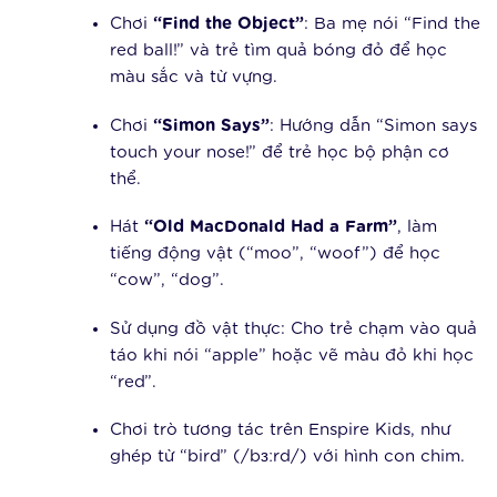
Chơi
“Find the Object”
: Ba mẹ nói “Find the
red ball!” và trẻ tìm quả bóng đỏ để học
màu sắc và từ vựng.
Chơi
“Simon Says”
: Hướng dẫn “Simon says
touch your nose!” để trẻ học bộ phận cơ
thể.
Hát
“Old MacDonald Had a Farm”
, làm
tiếng động vật (“moo”, “woof”) để học
“cow”, “dog”.
Sử dụng đồ vật thực: Cho trẻ chạm vào quả
táo khi nói “apple” hoặc vẽ màu đỏ khi học
“red”.
Chơi trò tương tác trên Enspire Kids, như
ghép từ “bird” (/bɜːrd/) với hình con chim.