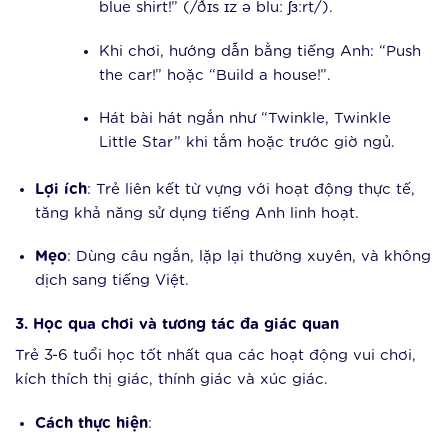
blue shirt!” (/ðɪs ɪz ə bluː ʃɜːrt/).
Khi chơi, hướng dẫn bằng tiếng Anh: “Push
the car!” hoặc “Build a house!”.
Hát bài hát ngắn như “Twinkle, Twinkle
Little Star” khi tắm hoặc trước giờ ngủ.
Lợi ích
: Trẻ liên kết từ vựng với hoạt động thực tế,
tăng khả năng sử dụng tiếng Anh linh hoạt.
Mẹo
: Dùng câu ngắn, lặp lại thường xuyên, và không
dịch sang tiếng Việt.
3. Học qua chơi và tương tác đa giác quan
Trẻ 3-6 tuổi học tốt nhất qua các hoạt động vui chơi,
kích thích thị giác, thính giác và xúc giác.
Cách thực hiện
: