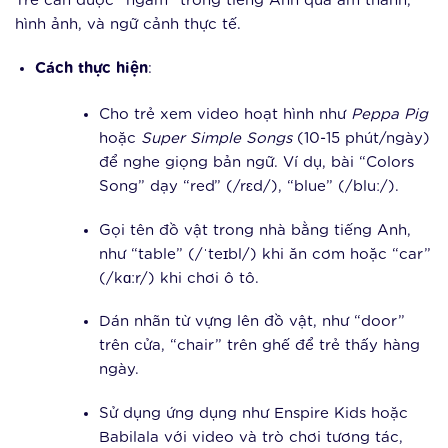
Trẻ cần được “ngâm” trong tiếng Anh qua âm thanh,
hình ảnh, và ngữ cảnh thực tế.
Cách thực hiện
:
Cho trẻ xem video hoạt hình như
Peppa Pig
hoặc
Super Simple Songs
(10-15 phút/ngày)
để nghe giọng bản ngữ. Ví dụ, bài “Colors
Song” dạy “red” (/rɛd/), “blue” (/bluː/).
Gọi tên đồ vật trong nhà bằng tiếng Anh,
như “table” (/ˈteɪbl/) khi ăn cơm hoặc “car”
(/kɑːr/) khi chơi ô tô.
Dán nhãn từ vựng lên đồ vật, như “door”
trên cửa, “chair” trên ghế để trẻ thấy hàng
ngày.
Sử dụng ứng dụng như Enspire Kids hoặc
Babilala với video và trò chơi tương tác,