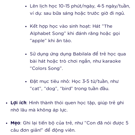
Lên lịch học 10-15 phút/ngày, 4-5 ngày/tuần,
ví dụ: sau bữa sáng hoặc trước giờ đi ngủ.
Kết hợp học vào sinh hoạt: Hát “The
Alphabet Song” khi đánh răng hoặc gọi
“apple” khi ăn táo.
Sử dụng ứng dụng Babilala để trẻ học qua
bài hát hoặc trò chơi ngắn, như karaoke
“Colors Song”.
Đặt mục tiêu nhỏ: Học 3-5 từ/tuần, như
“cat”, “dog”, “bird” trong tuần đầu.
Lợi ích
: Hình thành thói quen học tập, giúp trẻ ghi
nhớ lâu mà không áp lực.
Mẹo
: Ghi lại tiến bộ của trẻ, như “Con đã nói được 5
câu đơn giản!” để động viên.