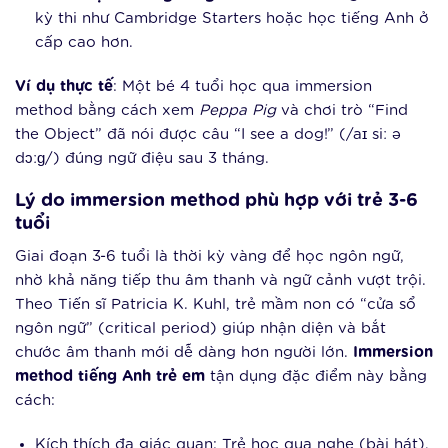
kỳ thi như Cambridge Starters hoặc học tiếng Anh ở
cấp cao hơn.
Ví dụ thực tế
: Một bé 4 tuổi học qua immersion
method bằng cách xem
Peppa Pig
và chơi trò “Find
the Object” đã nói được câu “I see a dog!” (/aɪ siː ə
dɔːɡ/) đúng ngữ điệu sau 3 tháng.
Lý do immersion method phù hợp với trẻ 3-6
tuổi
Giai đoạn 3-6 tuổi là thời kỳ vàng để học ngôn ngữ,
nhờ khả năng tiếp thu âm thanh và ngữ cảnh vượt trội.
Theo Tiến sĩ Patricia K. Kuhl, trẻ mầm non có “cửa sổ
ngôn ngữ” (critical period) giúp nhận diện và bắt
chước âm thanh mới dễ dàng hơn người lớn.
Immersion
method tiếng Anh trẻ em
tận dụng đặc điểm này bằng
cách:
Kích thích đa giác quan: Trẻ học qua nghe (bài hát),