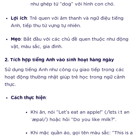
như ghép từ “dog” với hình con chó.
Lợi ích
: Trẻ quen với âm thanh và ngữ điệu tiếng
Anh, tiếp thu từ vựng tự nhiên.
Mẹo
: Bắt đầu với các chủ đề quen thuộc như động
vật, màu sắc, gia đình.
2. Tích hợp tiếng Anh vào sinh hoạt hàng ngày
Sử dụng tiếng Anh như công cụ giao tiếp trong các
hoạt động thường nhật giúp trẻ học trong ngữ cảnh
thực.
Cách thực hiện
:
Khi ăn, nói “Let’s eat an apple!” (/lɛts iːt ən
ˈæpəl/) hoặc hỏi “Do you like milk?”.
Khi mặc quần áo, gọi tên màu sắc: “This is a