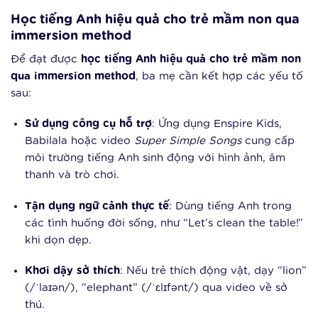
Học tiếng Anh hiệu quả cho trẻ mầm non qua
immersion method
Để đạt được
học tiếng Anh hiệu quả cho trẻ mầm non
qua immersion method
, ba mẹ cần kết hợp các yếu tố
sau:
Sử dụng công cụ hỗ trợ
: Ứng dụng Enspire Kids,
Babilala hoặc video
Super Simple Songs
cung cấp
môi trường tiếng Anh sinh động với hình ảnh, âm
thanh và trò chơi.
Tận dụng ngữ cảnh thực tế
: Dùng tiếng Anh trong
các tình huống đời sống, như “Let’s clean the table!”
khi dọn dẹp.
Khơi dậy sở thích
: Nếu trẻ thích động vật, dạy “lion”
(/ˈlaɪən/), “elephant” (/ˈɛlɪfənt/) qua video về sở
thú.