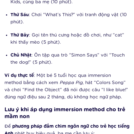
Kids, cùng ba mẹ (10 phút).
Thứ Sáu
: Chơi “What’s This?” với tranh động vật (10
phút).
Thứ Bảy
: Gọi tên thú cưng hoặc đồ chơi, như “cat”
khi thấy mèo (5 phút).
Chủ Nhật
: Ôn tập qua trò “Simon Says” với “Touch
the dog!” (5 phút).
Ví dụ thực tế
: Một bé 5 tuổi học qua immersion
method bằng cách xem
Peppa Pig
, hát “Colors Song”
và chơi “Find the Object” đã nói được câu “I like blue!”
đúng ngữ điệu sau 2 tháng, dù không học ngữ pháp.
Lưu ý khi áp dụng immersion method cho trẻ
mầm non
Để
phương pháp đắm chìm ngôn ngữ cho trẻ học tiếng
Anh
phát huy hiệu quả, ba mẹ cần lưu ý: