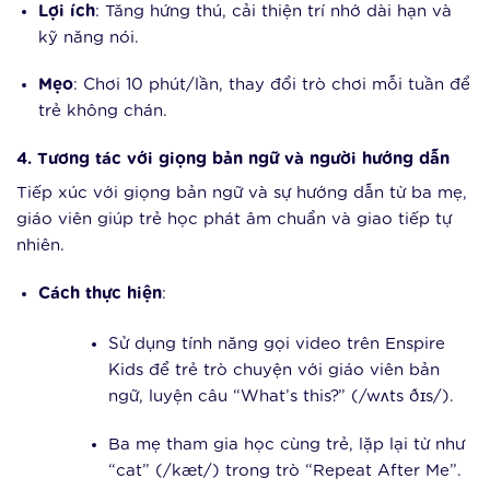
Lợi ích
: Tăng hứng thú, cải thiện trí nhớ dài hạn và
kỹ năng nói.
Mẹo
: Chơi 10 phút/lần, thay đổi trò chơi mỗi tuần để
trẻ không chán.
4. Tương tác với giọng bản ngữ và người hướng dẫn
Tiếp xúc với giọng bản ngữ và sự hướng dẫn từ ba mẹ,
giáo viên giúp trẻ học phát âm chuẩn và giao tiếp tự
nhiên.
Cách thực hiện
:
Sử dụng tính năng gọi video trên Enspire
Kids để trẻ trò chuyện với giáo viên bản
ngữ, luyện câu “What’s this?” (/wʌts ðɪs/).
Ba mẹ tham gia học cùng trẻ, lặp lại từ như
“cat” (/kæt/) trong trò “Repeat After Me”.