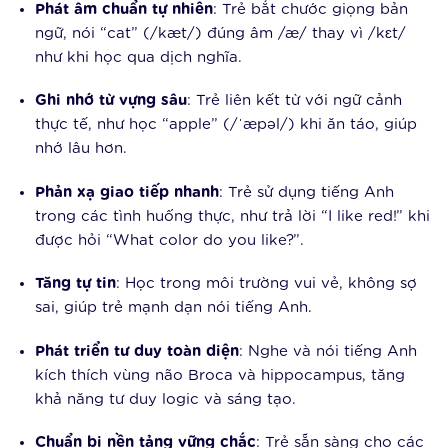
Phát âm chuẩn tự nhiên
: Trẻ bắt chước giọng bản
ngữ, nói “cat” (/kæt/) đúng âm /æ/ thay vì /kɛt/
như khi học qua dịch nghĩa.
Ghi nhớ từ vựng sâu
: Trẻ liên kết từ với ngữ cảnh
thực tế, như học “apple” (/ˈæpəl/) khi ăn táo, giúp
nhớ lâu hơn.
Phản xạ giao tiếp nhanh
: Trẻ sử dụng tiếng Anh
trong các tình huống thực, như trả lời “I like red!” khi
được hỏi “What color do you like?”.
Tăng tự tin
: Học trong môi trường vui vẻ, không sợ
sai, giúp trẻ mạnh dạn nói tiếng Anh.
Phát triển tư duy toàn diện
: Nghe và nói tiếng Anh
kích thích vùng não Broca và hippocampus, tăng
khả năng tư duy logic và sáng tạo.
Chuẩn bị nền tảng vững chắc
: Trẻ sẵn sàng cho các