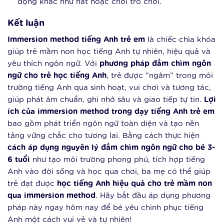
động khác như hát hoặc chơi trò chơi.
Kết luận
Immersion method tiếng Anh trẻ em
là chiếc chìa khóa
giúp trẻ mầm non học tiếng Anh tự nhiên, hiệu quả và
yêu thích ngôn ngữ. Với
phương pháp đắm chìm ngôn
ngữ cho trẻ học tiếng Anh
, trẻ được “ngâm” trong môi
trường tiếng Anh qua sinh hoạt, vui chơi và tương tác,
giúp phát âm chuẩn, ghi nhớ sâu và giao tiếp tự tin.
Lợi
ích của immersion method trong dạy tiếng Anh trẻ em
bao gồm phát triển ngôn ngữ toàn diện và tạo nền
tảng vững chắc cho tương lai. Bằng cách thực hiện
cách áp dụng nguyên lý đắm chìm ngôn ngữ cho bé 3-
6 tuổi
như tạo môi trường phong phú, tích hợp tiếng
Anh vào đời sống và học qua chơi, ba mẹ có thể giúp
trẻ đạt được
học tiếng Anh hiệu quả cho trẻ mầm non
qua immersion method
. Hãy bắt đầu áp dụng phương
pháp này ngay hôm nay để bé yêu chinh phục tiếng
Anh một cách vui vẻ và tự nhiên!